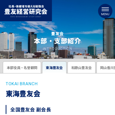
豊友会
本部・支部紹介
INTRODUCTION
本部役員・名誉顧問
東海豊友会
和歌山豊友会
岡山香川
TOKAI BRANCH
東海豊友会
全国豊友会 副会長